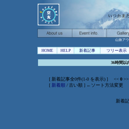
山旅アウ
HOME
HELP
新着記事
ツリー表示
36時間
[ 新着記事全0件(1-0 を表示) ] <<
0
>>
[
新着順
/ 古い順 ] ←ソート方法変更
新着