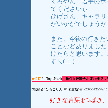
くろやん、若手のホ
てくださいぃ
ひげさん、ギャラリ
がいかがでしょうか
また、今後の行きた
ことなどありました
けたらと思います。
す＼(__ )
■4047
/ inTopicNo.4)
Re[1]: 座談会お疲れ様でし
□投稿者/ ひろこりん
初空友(3回)-(2006/04/26(Wed) 22
好きな言葉:[つばき