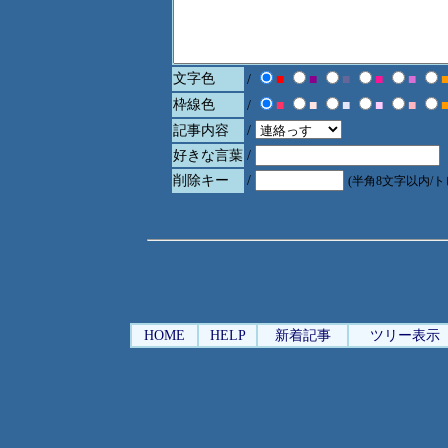
文字色
/
■
■
■
■
■
枠線色
/
■
■
■
■
■
記事内容
/
好きな言葉
/
削除キー
/
(半角8文字以内/
HOME
HELP
新着記事
ツリー表示