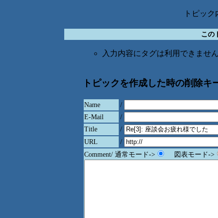
トピック内
この
入力内容にタグは利用できませ
トピックを作成した時の削除キ
Name
/
E-Mail
/
Title
/
URL
/
Comment/ 通常モード->
図表モード->