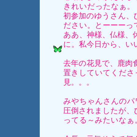
きれいだったなぁ。
初参加のゆうさん、
ださい。とーーーっ
ああ、神様、仏様、
に。私今日から、い
去年の花見で、鹿肉
置きしていてくださ
見。。。
みやちゃんさんのパ
圧倒されましたが、
ってる～みたいなぁ