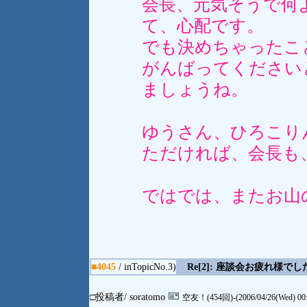
会長、元気そうで何
て、心配です。
でも決めちゃったこ
がんばってください
ましょうね。
ゆうさん、ひろこり
ただければ、会長も
ではでは、またお山
■4045
/ inTopicNo.3)
Re[2]: 座談会お疲れ様でし
□投稿者/ soratomo
空友！(454回)-(2006/04/26(Wed) 00: