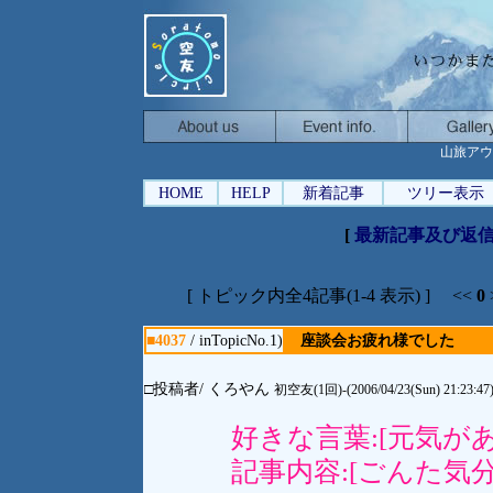
山旅アウ
HOME
HELP
新着記事
ツリー表示
[
最新記事及び返
[ トピック内全4記事(1-4 表示) ] <<
0
■4037
/ inTopicNo.1)
座談会お疲れ様でした
□投稿者/ くろやん
初空友(1回)-(2006/04/23(Sun) 21:23:47
好きな言葉:[元気
記事内容:[ごんた気