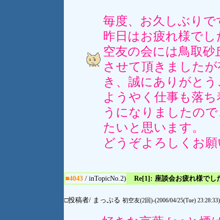
毎度、お久しぶりで
昨日はお疲れ様でし
空友の会には鳥取砂
させて頂きましたが
き、誠にありがとう
ようやく仕事も落ち
うになりましたので
たいと思います。
どうぞよろしくお願
■4043
/ inTopicNo.2)
Re[1]: 座談会お疲れ様でし
□投稿者/ まっぷる
初空友(2回)-(2006/04/25(Tue) 23:28:33)