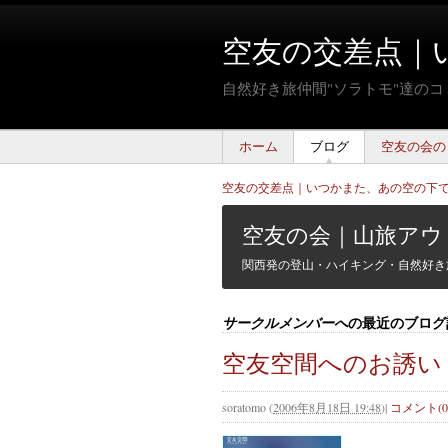
空友の交差点｜
自然好き旅仲間"ソラトモ"達の
ホーム
ブログ
空友の会の
空友の交差点｜いつかまた、あの空の下
空友の会｜山旅アウ
関西発の登山・ハイキング・自然好き
の最近のブログ
サークルメンバーへ
空友空間へのお誘い
soratomo
(
2006年8月18日 19:48
)
|
コメント(0