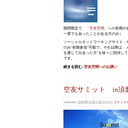
期
間限定で、「
空友空間
」への初期の
一度でも会ったことがある方のみ）
ソーシャルネットワーキングサイト：S
のみ"初期参加"可能で、それ以降は、
を通じて出会った方"を徐々に招待し
です。
続きを読む:
空友空間へのお誘い
空友サミット in須
soratomo
(
2005年10月14日 01:54
)
|
コメント(