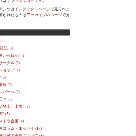
テンツは
インデックスページ
で見られま
書かれたものは
アーカイブのページ
で見
)
誌 (3)
から日記 (4)
ークル (2)
ョップ (1)
(3)
報 (5)
バーへ (7)
々 (7)
登山、山旅 (53)
 (5)
トラ企画 (4)
コラム・エッセイ (19)
活動の道具について (8)