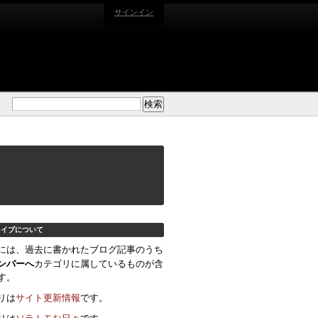
サインイン
カイブについて
には、過去に書かれたブログ記事のうち
ンバーへ
カテゴリに属しているものが含
す。
リは
サイト更新情報
です。
リは
ソラトモな日々
です。