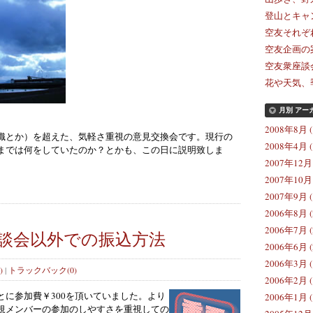
登山とキャン
空友それぞれ
空友企画の案内
空友衆座談会 
花や天気、季
月別
アー
2008年8月 (
織とか）を超えた、気軽さ重視の意見交換会です。現行の
2008年4月 (
までは何をしていたのか？とかも、この日に説明致しま
2007年12月 
2007年10月 
2007年9月 (
2006年8月 (
2006年7月 (
談会以外での振込方法
2006年6月 (
2006年3月 (
)
|
トラックバック(0)
2006年2月 (
に参加費￥300を頂いていました。より
2006年1月 (
規メンバーの参加のしやすさを重視しての