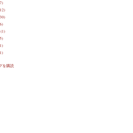
7)
12)
30)
6)
(1)
5)
1)
1)
グを購読