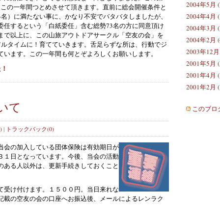
2004年5月 (
表としてこの一年間つとめさせて頂きます。直前に総会開催条件と
2004年4月 (
の63名）に満たない事に、かなり不安でバタバタしましたが、
委任するという「白紙委任」含む総勢73名の方に同意頂け
2004年3月 (
まで以上に、この山旅アウトドアサークル「空友の会」を
2004年2月 (
リアルタイムに！育てていきます。舌足らずな所は、行動でジ
2003年12月 
ています。この一年間も何とぞよろしくお願いします。
2001年5月 (
た！
2001年4月 (
2001年2月 (
いて
このブロ
)
|
トラックバック(0)
当会の加入している団体保険は有効期日が
３１日となっています。今後、当会の活動
のある人以外は、更新手続きしておくこと
て受け付けます。１５００円。当日来れな
記載の空友の会の口座へお振込後、メールによるレンラク