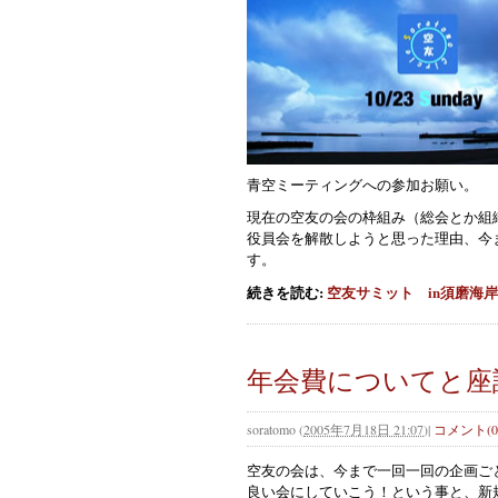
青
空ミーティングへの参加お願い。
現在の空友の会の枠組み（総会とか組
役員会を解散しようと思った理由、今
す。
続きを読む:
空友サミット in須磨海岸
年会費についてと座
soratomo
(
2005年7月18日 21:07
)
|
コメント(0
空
友の会は、今まで一回一回の企画ごと
良い会にしていこう！という事と、新