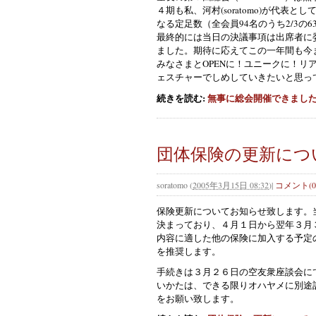
４期も私、河村(soratomo)が代
なる定足数（全会員94名のうち2/3
最終的には当日の決議事項は出席者に
ました。期待に応えてこの一年間も今
みなさまとOPENに！ユニークに！
ェスチャーでしめしていきたいと思っ
続きを読む:
無事に総会開催できまし
団体保険の更新につ
soratomo
(
2005年3月15日 08:32
)
|
コメント(0
保
険更新についてお知らせ致します。
決まっており、４月１日から翌年３月
内容に適した他の保険に加入する予定
を推奨します。
手続きは３月２６日の空友衆座談会に
いかたは、できる限りオハヤメに別途
をお願い致します。