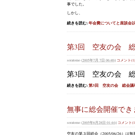
事でした。
しかし、
続きを読む:
年会費についてと座談会
第3回 空友の会 
soratomo
(
2005年7月 7日 06:48
)
|
コメント(1
第3回 空友の会 
続きを読む:
第3回 空友の会 総会議
無事に総会開催でき
soratomo
(
2005年6月28日 01:44
)
|
コメント(1
空友の第３回総会（2005/06/26