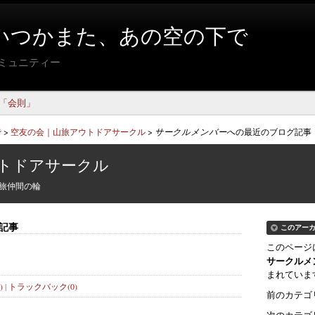
いつかまた、あの空の下で
コミュニティー
「会則」
で
>
空友の会｜山旅アウトドアサークル
>
サークルメンバーへ
の最近のブログ記事
トドアサークル
旅仲間の輪
記事
このアー
このページ
サークルメ
まれていま
)
|
トラックバック(0)
前のカテゴ
次のカテゴ