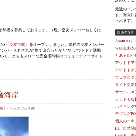
最近のコン
す。過去に
られます。
参加者を募集しております。（現、空友メンバーもしくは
カテゴリ
About us (11
NS「
空友空間
」をオープンしました。現在の空友メンバー
WEB山旅の雑
メンバーそれぞれが"旅で出会ったかた"や"アウトドア活動
とある山小屋
ていく、とてもスローな完全招待制のコミュニティーサイト
アウトドアサ
アウトドアシ
ウェブログ? 
サイト更新情
サークルメン
磨海岸
ソラトモな日
ハイキングや
0)
|
トラックバック(0)
モブログPOST
個人のエキス
山、自然関連
山歩き、野外