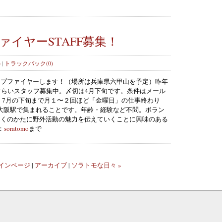
イヤーSTAFF募集！
)
|
トラックバック(0)
ンプファイヤーします！（場所は兵庫県六甲山を予定）昨年
ぐらいスタッフ募集中。〆切は4月下旬です。条件はメール
、7月の下旬まで月１〜２回ほど「金曜日」の仕事終わり
）に大阪駅で集まれることです。年齢・経験など不問。ボラン
多くのかたに野外活動の魅力を伝えていくことに興味のある
：
soratomo
まで
インページ
|
アーカイブ
|
ソラトモな日々 »