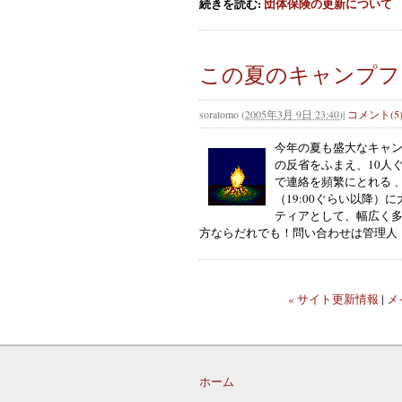
続きを読む:
団体保険の更新について
この夏のキャンプファ
soratomo
(
2005年3月 9日 23:40
)
|
コメント(5
今年の夏も盛大なキャ
の反省をふまえ、10人
で連絡を頻繁にとれる 
（19:00ぐらい以降
ティアとして、幅広く
方ならだれでも！問い合わせは管理人
« サイト更新情報
|
メ
ホーム